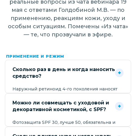
реальные вопросы из чата вебинара 19
мая с ответами Голдобиной М.В. — по
применению, реакциям кожи, уходу и
особым ситуациям. Помечены «Из чата»
— те, что прозвучали в эфире.
ПРИМЕНЕНИЕ И РЕЖИМ
Сколько раз в день и когда наносить
+
средство?
Наружный ретиноид 4-го поколения наносят
один раз в сутки, вечером, на чистую и сухую
кожу — после умывания дайте коже полностью
Можно ли совмещать с уходовой и
+
высохнуть. Для всего лица достаточно одного
декоративной косметикой, с SPF?
нажатия дозатора, тонким слоем: «толще» не
значит «лучше», избыток только повышает риск
Фотозащита SPF 30, лучше 50, обязательна и
раздражения, не ускоряя результат. Подробно
полностью совместима — наносится утром.
— глава 6 записи «Практика: дозирование».
Декоративную косметику наносят после