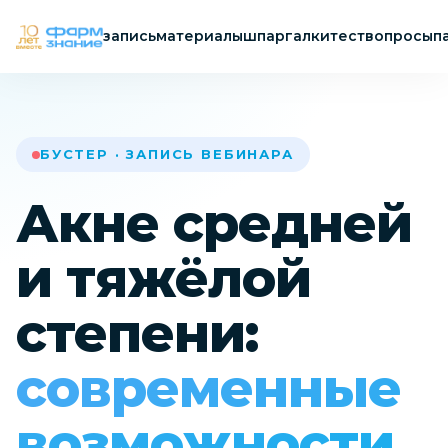
запись
материалы
шпаргалки
тест
вопросы
п
БУСТЕР · ЗАПИСЬ ВЕБИНАРА
Акне средней
и тяжёлой
степени:
современные
возможности