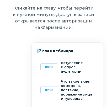
Кликайте на главу, чтобы перейти
к нужной минуте. Доступ к записи
открывается после авторизации
на Фармзнании.
7 глав вебинара
 для
изованных
Вступление
и опрос
00:00
аудитории
Запись
Что такое акне:
вебинара ·
комедоны,
59 минут
постакне,
07:50
поражение лица
Войдите или
и туловища
зарегистрируйтесь,
чтобы посмотреть