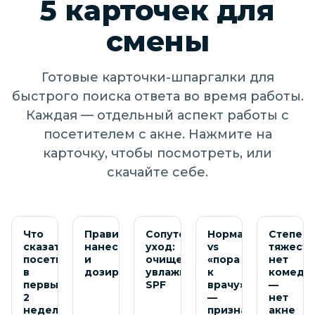
5 карточек для
смены
Готовые карточки-шпаргалки для
быстрого поиска ответа во время работы.
Каждая — отдельный аспект работы с
посетителем с акне. Нажмите на
карточку, чтобы посмотреть, или
скачайте себе.
Посмотреть
Посмотреть
Посмотреть
Посмотреть
Посмотре
Что
Правильное
Сопутствующий
Норма
Степен
сказать
нанесение
уход:
vs
тяжести
посетителю
и
очищение,
«пора
нет
в
дозировка
увлажнение,
к
комедо
первые
SPF
врачу»
—
2
—
нет
недели
признаки
акне