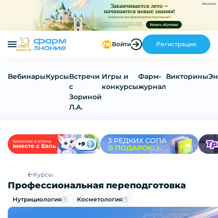
Реклама
Войти
Регистрация
Вебинары
Курсы
Встречи
Игры и
Фарм-
Викторины
Эн
с
конкурсы
журнал
Зориной
Л.А.
Курсы
Профессиональная переподготовка
Профессиональная переподготовка
Нутрициология
Косметология