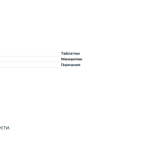
г 28 шт: инструкция по применению
Таблетки
Мемантин
Германия
сти.