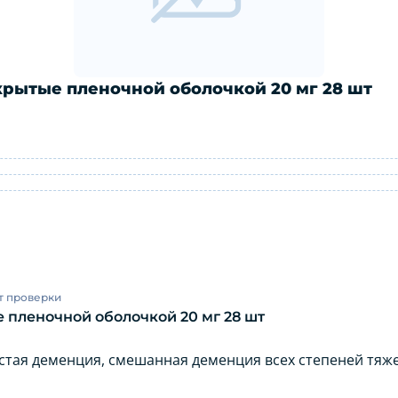
рытые пленочной оболочкой 20 мг 28 шт
 покрытые пленочной оболочкой 20 м
т проверки
 пленочной оболочкой 20 мг 28 шт
стая деменция, смешанная деменция всех степеней тяже