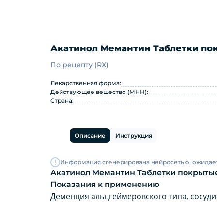
Акатинол Мемантин Таблетки пок
По рецепту (RX)
Акатинол Мемантин Таблетки
Лекарственная форма:
Действующее вещество (МНН):
Страна:
Описание
Инструкция
Информация сгенерирована нейросетью, ожидае
Акатинол Мемантин Таблетки покрытые
Показания к применению
Деменция альцгеймеровского типа, сосуди