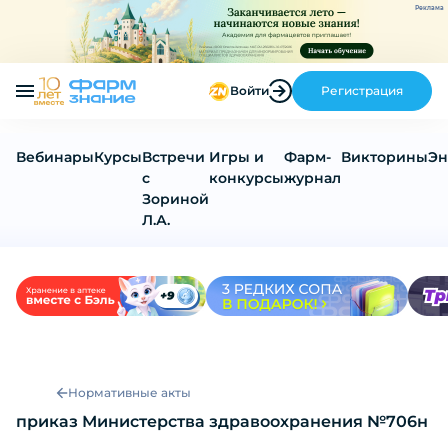
Реклама
Войти
Регистрация
Вебинары
Курсы
Встречи
Игры и
Фарм-
Викторины
Эн
с
конкурсы
журнал
Зориной
Л.А.
Нормативные акты
приказ Министерства здравоохранения №706н