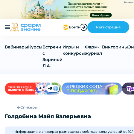
Реклама
Войти
Регистрация
Вебинары
Курсы
Встречи
Игры и
Фарм-
Викторины
Эн
с
конкурсы
журнал
Зориной
Л.А.
Спикеры
Голдобина Майя Валерьевна
Информация о спикерах размещена с соблюдением условий ст. 10.1