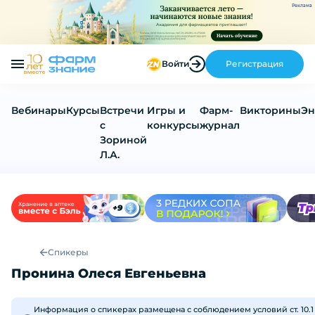
Реклама
Войти
Регистрация
Вебинары
Курсы
Встречи
Игры и
Фарм-
Викторины
Эн
с
конкурсы
журнал
Зориной
Л.А.
Спикеры
Пронина Олеся Евгеньевна
Информация о спикерах размещена с соблюдением условий ст. 10.1