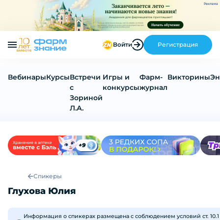
Реклама
Войти
Регистрация
Вебинары
Курсы
Встречи
Игры и
Фарм-
Викторины
Эн
с
конкурсы
журнал
Зориной
Л.А.
Спикеры
Глухова Юлия
Информация о спикерах размещена с соблюдением условий ст. 10.1