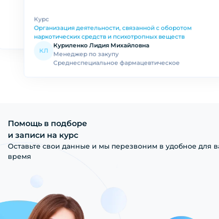
Немцова Ольга Владимировна
Курс
Летова Марина Олеговна
НО
ЛМ
Работник первого стола
Заведующий(ая) аптекой
Организация деятельности, связанной с оборотом
Высшее фармацевтическое
Высшее фармацевтическое
наркотических средств и психотропных веществ
Куриленко Лидия Михайловна
КЛ
Менеджер по закупу
Среднеспециальное фармацевтическое
Помощь в подборе
и записи на курс
Оставьте свои данные и мы перезвоним в удобное для в
время