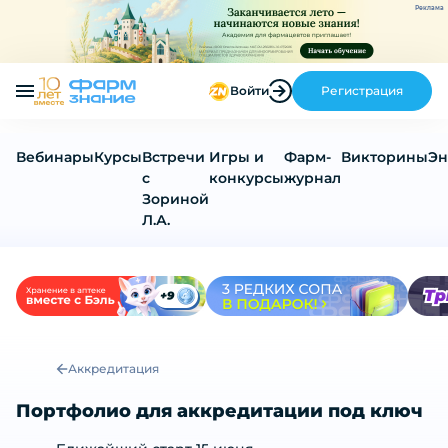
Реклама
Войти
Регистрация
Вебинары
Курсы
Встречи
Игры и
Фарм-
Викторины
Эн
с
конкурсы
журнал
Зориной
Л.А.
Портфолио для аккредитации под к
Аккредитация
Портфолио для аккредитации под ключ