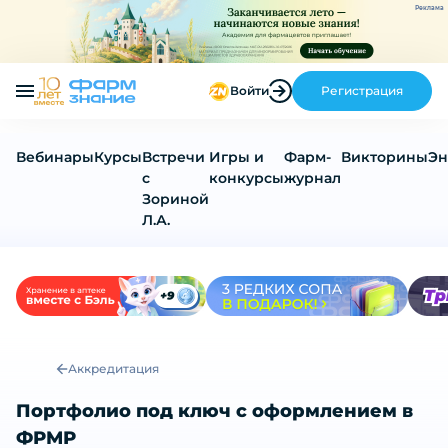
Реклама
Войти
Регистрация
Вебинары
Курсы
Встречи
Игры и
Фарм-
Викторины
Эн
с
конкурсы
журнал
Зориной
Л.А.
Портфолио под ключ с оформление
Аккредитация
Портфолио под ключ с оформлением в
ФРМР