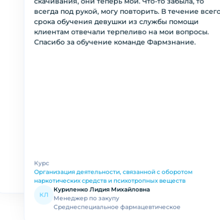
скачивания, они теперь мои. Что-то забыла, то
всегда под рукой, могу повторить. В течение всег
срока обучения девушки из службы помощи
клиентам отвечали терпеливо на мои вопросы.
Спасибо за обучение команде Фармзнание.
Дёмина Лариса Викторовна
ДЛ
Работник первого стола
Среднеспециальное фармацевтическ
Немцова Ольга Владимировна
Курс
Летова Марина Олеговна
НО
ЛМ
Работник первого стола
Заведующий(ая) аптекой
Организация деятельности, связанной с оборотом
Высшее фармацевтическое
Высшее фармацевтическое
наркотических средств и психотропных веществ
Куриленко Лидия Михайловна
КЛ
Менеджер по закупу
Среднеспециальное фармацевтическое