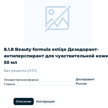
8.1.8 Beauty formula estiqe Дезодорант-
антиперспирант для чувствительной кож
50 мл
Без рецепта (OTC)
8.1.8 Beauty formula estiqe Дезодо
Дезодорант
Лекарственная форма:
Россия
Страна:
Описание
Инструкция