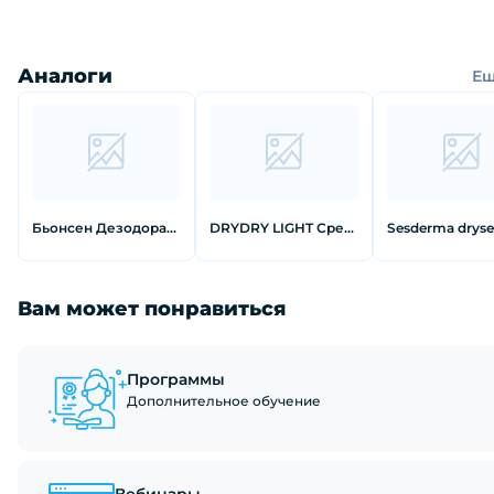
Аналоги
Е
Бьонсен Дезодорант с активными кристаллами Спрей 100 мл
DRYDRY LIGHT Средство от обильного потовыделения для всех типов кожи 50 мл
Вам может понравиться
Программы
Дополнительное обучение