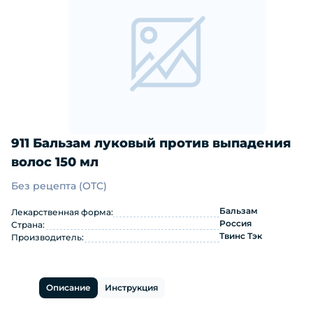
911 Бальзам луковый против выпадения
волос 150 мл
Без рецепта (OTC)
911 Бальзам луковый против выпаде
Бальзам
Лекарственная форма:
Россия
Страна:
Твинс Тэк
Производитель:
Описание
Инструкция