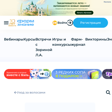
Реклама
Войти
Регистрация
Вебинары
Курсы
Встречи
Игры и
Фарм-
Викторины
Эн
с
конкурсы
журнал
Зориной
Л.А.
Уход за волосами