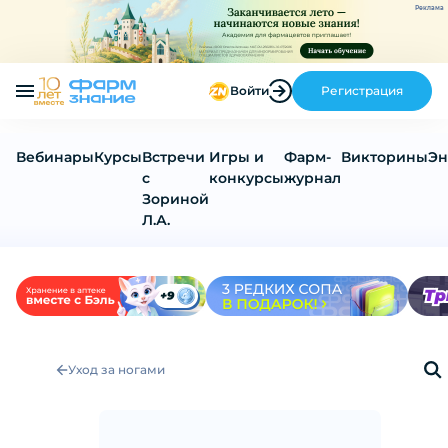
Реклама
Войти
Регистрация
Вебинары
Курсы
Встречи
Игры и
Фарм-
Викторины
Эн
с
конкурсы
журнал
Зориной
Л.А.
Уход за ногами