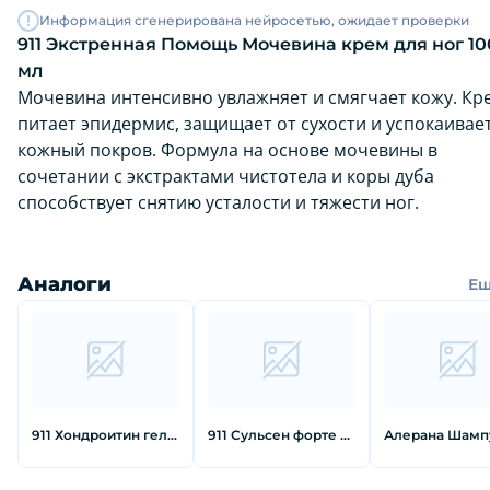
Информация сгенерирована нейросетью, ожидает проверки
911 Экстренная Помощь Мочевина крем для ног 10
мл
Мочевина интенсивно увлажняет и смягчает кожу. Кр
питает эпидермис, защищает от сухости и успокаивае
кожный покров. Формула на основе мочевины в
сочетании с экстрактами чистотела и коры дуба
способствует снятию усталости и тяжести ног.
Аналоги
Е
911 Хондроитин гель-бальзам для суставов 100 мл
911 Сульсен форте шампунь против перхоти 150 мл