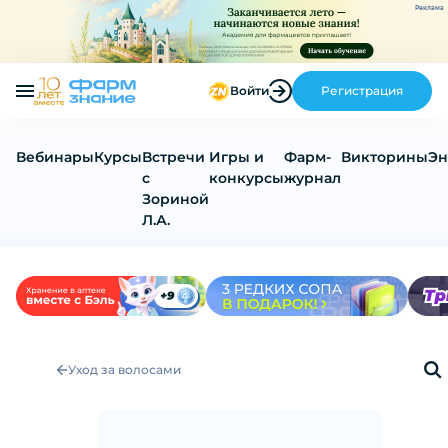
Реклама
Войти
Регистрация
Вебинары
Курсы
Встречи
Игры и
Фарм-
Викторины
Эн
с
конкурсы
журнал
Зориной
Л.А.
Уход за волосами