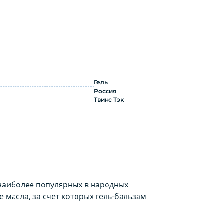
именению
Гель
Россия
Твинс Тэк
 наиболее популярных в народных
 масла, за счет которых гель-бальзам