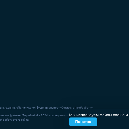
ьные данные
Политика конфиденциальности
Согласие на обработку
Мы используем файлы соokіе и 
иалов (рейтинг Top of mind в 2024, исследование компании Ipsos в России в 2023)
я работу этого сайта
Понятно