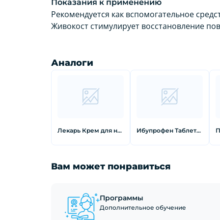
Показания к применению
Рекомендуется как вспомогательное средст
Живокост стимулирует восстановление по
Аналоги
Лекарь Крем для ног размягчающий с мочевиной при натоптышах 50 мл
Ибупрофен Таблетки покрытые оболочкой 200 мг 50 шт
Вам может понравиться
Программы
Дополнительное обучение