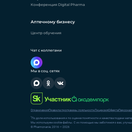
Конференция Digital Pharma
Аптечному бизнесу
Центр обучения
Чат с коллегами
Мы в соц. сетях
Ограничения
Правила программы лояльности
Лицензия
Оферта
Персонал
*
По доле использования и по оценке понятности и качества подачи матер
Мы используем cookie-файлы. С их помощью мы заботимся о вас, улучша
© Pharmznanie, 2016 — 2026