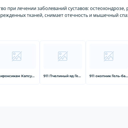
во при лечении заболеваний суставов: остеохондрозе, р
врежденных тканей, снимает отечность и мышечный спа
Пироксикам Капсулы 20 мг 20 шт
911 Пчелиный яд Гель-Бальзам для суставов 100 мл
911 окопник Гель-бальзам для тела при боли в мышцах суставах 100 мл