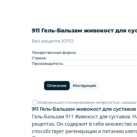
911 Гель-Бальзам живокост для су
Без рецепта (OTC)
911 Гель-Бальзам живокост д
Лекарственная форма:
Страна:
Производитель:
Описание
Инструкция
Информация сгенерирована нейросетью, ожидае
911 Гель-Бальзам живокост для суставов
Гель-бальзам 911 Живокост для суставов. 
рецептах. Он содержит в себе множество к
способствует регенерации и питанию клето