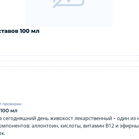
ставов 100 мл
ля суставов 100 мл: инструкция по пр
т проверки
 100 мл
На сегодняшний день живокост лекарственный – один из
омпонентов: аллонтоин, кислоты, витамин В12 и эфирные
к.