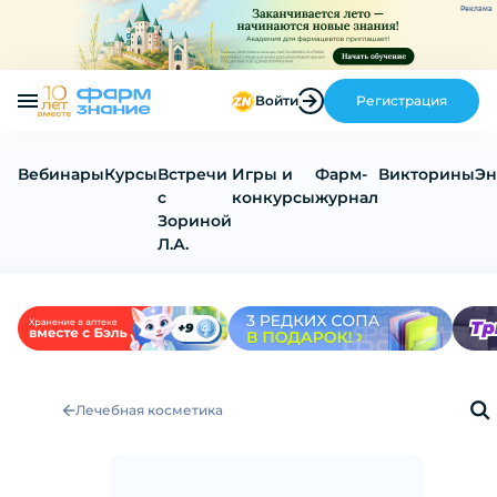
Реклама
Войти
Регистрация
Вебинары
Курсы
Встречи
Игры и
Фарм-
Викторины
Эн
с
конкурсы
журнал
Зориной
Л.А.
Лечебная косметика