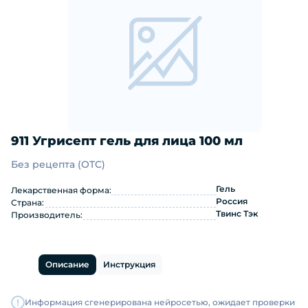
911 Угрисепт гель для лица 100 мл
Без рецепта (OTC)
911 Угрисепт гель для лица 100 мл:
Гель
Лекарственная форма:
Россия
Страна:
Твинс Тэк
Производитель:
Описание
Инструкция
Информация сгенерирована нейросетью, ожидает проверки