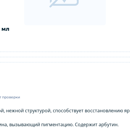
 мл
й 45 мл: инструкция по применению
т проверки
й, нежной структурой, способствует восстановлению ярк
ина, вызывающий пигментацию. Содержит арбутин.