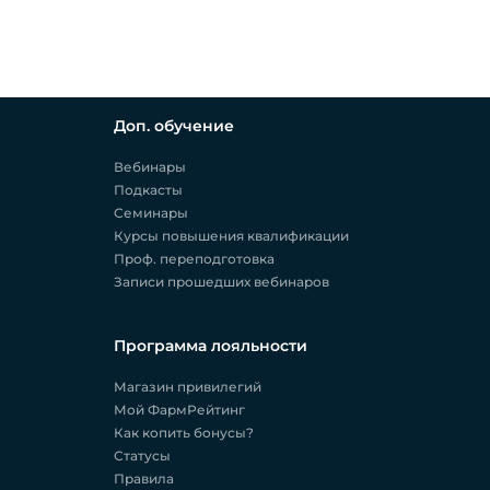
Доп. обучение
Вебинары
Подкасты
Семинары
Курсы повышения квалификации
Проф. переподготовка
Записи прошедших вебинаров
Программа лояльности
Магазин привилегий
Мой ФармРейтинг
Как копить бонусы?
Статусы
Правила