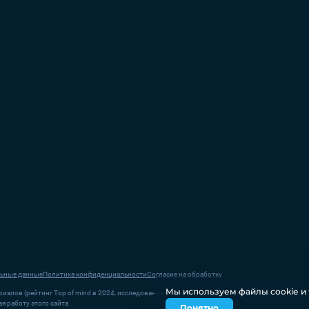
ьные данные
Политика конфиденциальности
Согласие на обработку
Мы используем файлы соokіе и 
иалов (рейтинг Top of mind в 2024, исследование компании Ipsos в России в 2023)
я работу этого сайта
Понятно