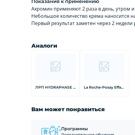
Показания к применению
Ахромин применяют 2 раза в день, утром и
Небольшое количество крема наносится н
Первый результат заметен через 2 недели
Аналоги
ЛРП HYDRAPHASE HA Крем легкий для интенсивного увлажнения нормальной и комбинированной кожи лица 50 мл
La Roche-Posay Effaclar A.I. Корректирующее средство локального действия 15 мл
Вам может понравиться
Программы
Дополнительное обучение