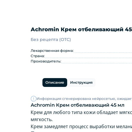
Аchromin Крем отбеливающий 45
Без рецепта (OTC)
Аchromin Крем отбеливающи
Лекарственная форма:
Страна:
Производитель:
Описание
Инструкция
Информация сгенерирована нейросетью, ожидае
Аchromin Крем отбеливающий 45 мл
Крем для любого типа кожи обладает мягко
мягкость.
Крем замедляет процесс выработки мелан