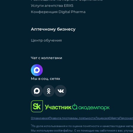
Услуги агентства ERX5
Конференция Digital Pharma
Аптечному бизнесу
Центр обучения
Чат с коллегами
Мы в соц. сетях
Ограничения
Правила программы лояльности
Лицензия
Оферта
Персонал
*
По доле использования и по оценке понятности и качества подачи матер
Мы используем cookie-файлы. С их помощью мы заботимся о вас, улучша