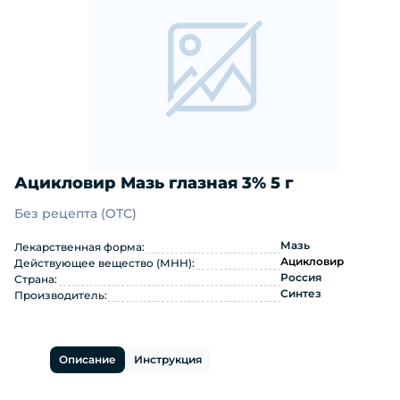
Ацикловир Мазь глазная 3% 5 г
Без рецепта (OTC)
Ацикловир Мазь глазная 3% 5 г: ин
Мазь
Лекарственная форма:
Ацикловир
Действующее вещество (МНН):
Россия
Страна:
Синтез
Производитель:
Описание
Инструкция