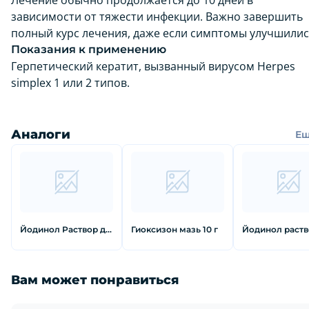
Лечение обычно продолжается до 10 дней в
зависимости от тяжести инфекции. Важно завершить
полный курс лечения, даже если симптомы улучшилис
Показания к применению
Герпетический кератит, вызванный вирусом Herpes
simplex 1 или 2 типов.
Аналоги
Е
Йодинол Раствор для местного и наружного применения флакон 100 мл
Гиоксизон мазь 10 г
Вам может понравиться