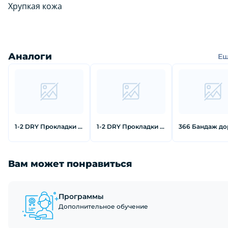
Хрупкая кожа
Аналоги
Е
1-2 DRY Прокладки для подмышек от пота для одежды без рукавов
1-2 DRY Прокладки для подмышек от пота черного цвета большие 12 шт
Вам может понравиться
Программы
Дополнительное обучение