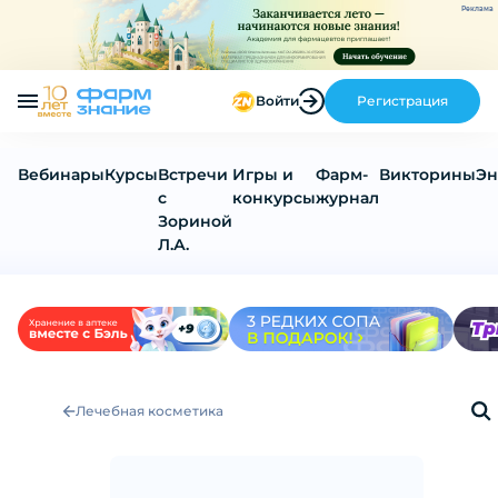
Реклама
Войти
Регистрация
Вебинары
Курсы
Встречи
Игры и
Фарм-
Викторины
Эн
с
конкурсы
журнал
Зориной
Л.А.
Лечебная косметика