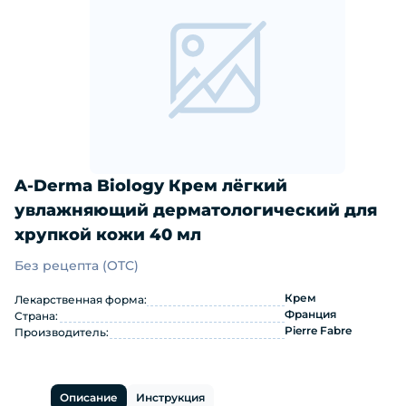
A-Derma Biology Крем лёгкий
увлажняющий дерматологический для
хрупкой кожи 40 мл
Без рецепта (OTC)
A-Derma Biology Крем лёгкий увлаж
Крем
Лекарственная форма:
Франция
Страна:
Pierre Fabre
Производитель:
Описание
Инструкция