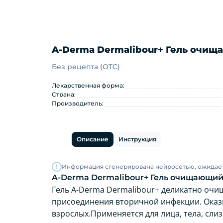
A-Derma Dermalibour+ Гель очищ
Без рецепта (OTC)
A-Derma Dermalibour+ Гель 
Лекарственная форма:
Страна:
Производитель:
Описание
Инструкция
Информация сгенерирована нейросетью, ожидае
A-Derma Dermalibour+ Гель очищающий
Гель A-Derma Dermalibour+ деликатно очищ
присоединения вторичной инфекции. Оказы
взрослых.Применяется для лица, тела, сли