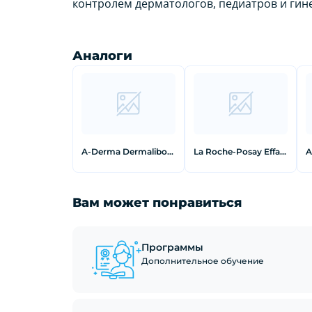
контролем дерматологов, педиатров и гин
Аналоги
A-Derma Dermalibour+ Barrier Крем защитный 50 мл
La Roche-Posay Effaclar A.I. Корректирующее средство локального действия 15 мл
Вам может понравиться
Программы
Дополнительное обучение