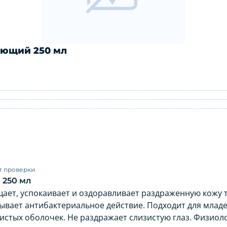
ающий 250 мл
очищающий 250 мл: инструкция по при
т проверки
 250 мл
ает, успокаивает и оздоравливает раздраженную кожу т
вает антибактериальное действие. Подходит для младен
зистых оболочек. Не раздражает слизистую глаз. Физио