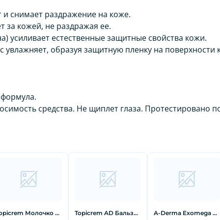
т и снимает раздражение на коже.
 за кожей, не раздражая ее.
ина) усиливает естественные защитные свойства кожи.
 увлажняет, образуя защитную пленку на поверхности 
 формула.
осимость средства. Не щиплет глаза. Протестировано п
Topicrem Молочко для тела ультра-увлажняющее 200 мл
Topicrem AD Бальзам для атопичной кожи 200 мл
A-Derma Exomega Крем смягчающий 200 мл