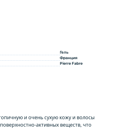
200 мл: инструкция по применению
Гель
Франция
Pierre Fabre
опичную и очень сухую кожу и волосы
 поверхностно-активных веществ, что