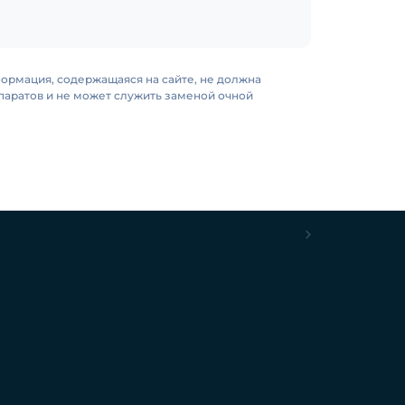
формация, содержащаяся на сайте, не должна
аратов и не может служить заменой очной