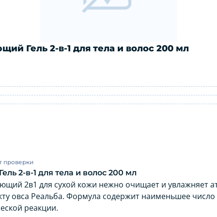
ий Гель 2-в-1 для тела и волос 200 мл
щающий Гель 2-в-1 для тела и волос 
т проверки
ь 2-в-1 для тела и волос 200 мл
щий 2в1 для сухой кожи нежно очищает и увлажняет ат
кту овса Реальба. Формула содержит наименьшее число
еской реакции.