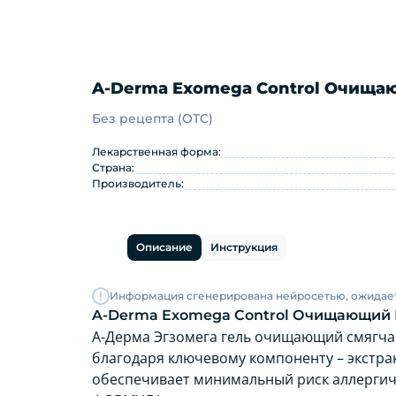
A-Derma Exomega Control Очищающ
Без рецепта (OTC)
A-Derma Exomega Control Очи
Лекарственная форма:
Страна:
Производитель:
Описание
Инструкция
Информация сгенерирована нейросетью, ожидае
A-Derma Exomega Control Очищающий Гел
А-Дерма Эгзомега гель очищающий смягчаю
благодаря ключевому компоненту – экстра
обеспечивает минимальный риск аллергич