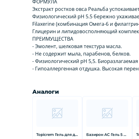
ФОРМУЛА
Экстракт ростков овса Реальба успокаивае
Физиологический pH 5.5 бережно ухаживает
Filaxerine (комбинация Омега-6 и филаггр
Глицерин и липидовосполняющий комплекс
ПРЕИМУЩЕСТВА
- Эмолент, шелковая текстура масла.
- Не содержит мыла, парабенов, белков.
- Физиологический pH 5,5. Биоразлагаемая
- Гипоаллергенная отдушка. Высокая перен
Аналоги
Topicrem Гель для детей 2 в 1 очищающий 500 мл
Базирон АС Гель 5 % 40 г