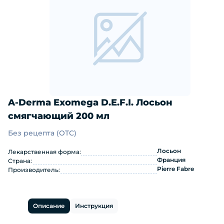
A-Derma Exomega D.E.F.I. Лосьон
смягчающий 200 мл
Без рецепта (OTC)
A-Derma Exomega D.E.F.I. Лосьон с
Лосьон
Лекарственная форма:
Франция
Страна:
Pierre Fabre
Производитель:
Описание
Инструкция