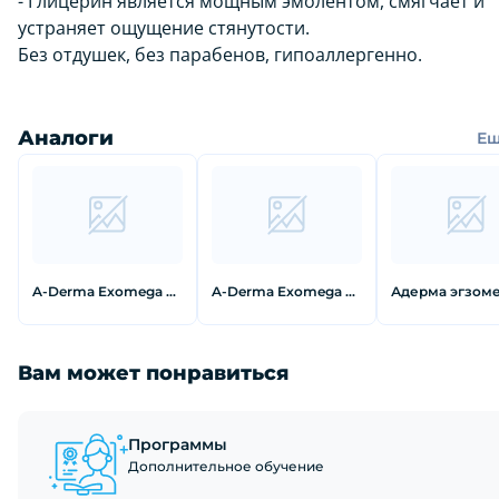
- Глицерин является мощным эмолентом, смягчает и
устраняет ощущение стянутости.
Без отдушек, без парабенов, гипоаллергенно.
Аналоги
Е
A-Derma Exomega Средство смягчающее для принятия ванны 250 мл
A-Derma Exomega Control Гель смягчающий пенящийся для сухой кожи 500 мл
Вам может понравиться
Программы
Дополнительное обучение