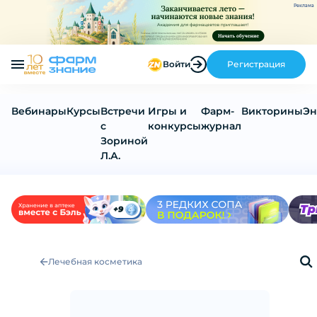
Реклама
Войти
Регистрация
Вебинары
Курсы
Встречи
Игры и
Фарм-
Викторины
Эн
с
конкурсы
журнал
Зориной
Л.А.
Лечебная косметика