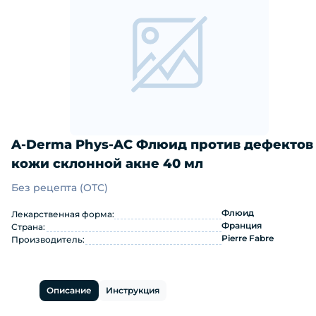
A-Derma Phys-AC Флюид против дефектов
кожи склонной акне 40 мл
Без рецепта (OTC)
A-Derma Phys-AC Флюид против дефе
Флюид
Лекарственная форма:
Франция
Страна:
Pierre Fabre
Производитель:
Описание
Инструкция