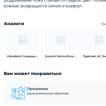
раздражением. Кожа становится гладкой, цвет – более
ровным, возвращается сияние и комфорт.
Аналоги
Е
Librederm Серацин Крем дневной матирующий 50 мл
Eucerin DermoPure Увлажняющий матирующий флюид для проблемной кожи 50 мл
Вам может понравиться
Программы
Дополнительное обучение