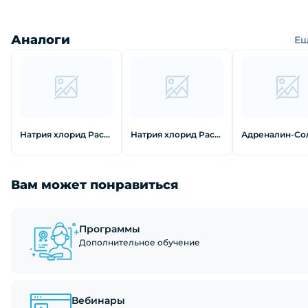
Аналоги
Е
Натрия хлорид Раствор для инфузий флакон 0,9 % 250 мл
Натрия хлорид Раствор для инфузий флакон 0,9 % 200 мл
Вам может понравиться
Программы
Дополнительное обучение
Вебинары