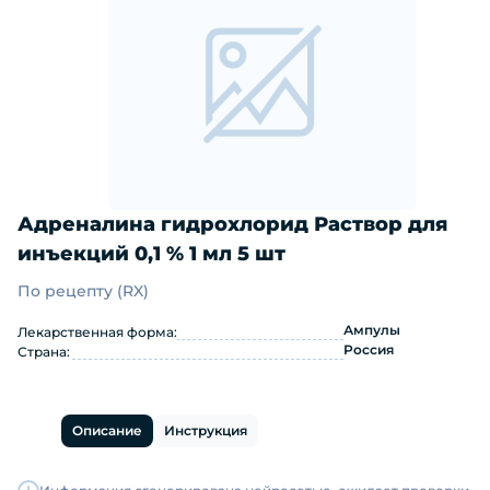
Адреналина гидрохлорид Раствор для
инъекций 0,1 % 1 мл 5 шт
По рецепту (RX)
Адреналина гидрохлорид Раствор дл
Ампулы
Лекарственная форма:
Россия
Страна:
Описание
Инструкция