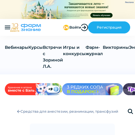
Реклама
Войти
Регистрация
Вебинары
Курсы
Встречи
Игры и
Фарм-
Викторины
Эн
с
конкурсы
журнал
Зориной
Л.А.
Средства для анестезии, реанимации, трансфузий