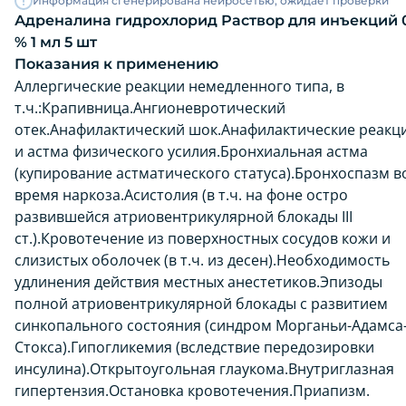
Информация сгенерирована нейросетью, ожидает проверки
Адреналина гидрохлорид Раствор для инъекций 0
% 1 мл 5 шт
Показания к применению
Аллергические реакции немедленного типа, в
т.ч.:Крапивница.Ангионевротический
отек.Анафилактический шок.Анафилактические реакц
и астма физического усилия.Бронхиальная астма
(купирование астматического статуса).Бронхоспазм в
время наркоза.Асистолия (в т.ч. на фоне остро
развившейся атриовентрикулярной блокады III
ст.).Кровотечение из поверхностных сосудов кожи и
слизистых оболочек (в т.ч. из десен).Необходимость
удлинения действия местных анестетиков.Эпизоды
полной атриовентрикулярной блокады с развитием
синкопального состояния (синдром Морганьи-Адамса
Стокса).Гипогликемия (вследствие передозировки
инсулина).Открытоугольная глаукома.Внутриглазная
гипертензия.Остановка кровотечения.Приапизм.