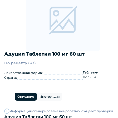
Адуцил Таблетки 100 мг 60 шт
По рецепту (RX)
Адуцил Таблетки 100 мг 60 шт: инс
Таблетки
Лекарственная форма:
Польша
Страна:
Описание
Инструкция
Информация сгенерирована нейросетью, ожидает проверки
Адуцил Таблетки 100 мг 60 шт