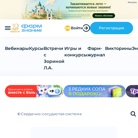
Реклама
Войти
Регистрация
Вебинары
Курсы
Встречи
Игры и
Фарм-
Викторины
Эн
с
конкурсы
журнал
Зориной
Л.А.
Сердечно-сосудистая система