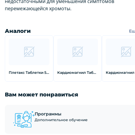
недостаточными для уменьшения симптомов
перемежающейся хромоты.
Аналоги
Е
Плетакс Таблетки 50 мг 30 шт
Кардиомагнил Таблетки покрытые пленочной оболочкой 150 мг 30 шт
Вам может понравиться
Программы
Дополнительное обучение