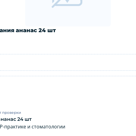
ания ананас 24 шт
асывания ананас 24 шт: инструкция п
т проверки
нанас 24 шт
Р-практике и стоматологии