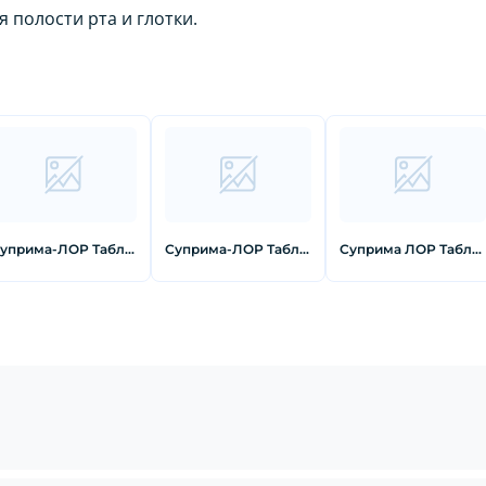
полости рта и глотки.
Суприма-ЛОР Таблетки для рассасывания мед/лимон 16 шт
Суприма-ЛОР Таблетки для рассасывания апельсин 16 шт
Суприма ЛОР Таблетки для рассасывания ананас 16 шт