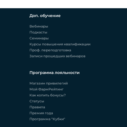
Доп. обучение
Вебинары
Подкасты
Семинары
Курсы повышения квалификации
Проф. переподготовка
Записи прошедших вебинаров
Программа лояльности
Магазин привилегий
Мой ФармРейтинг
Как копить бонусы?
Статусы
Правила
Премия года
Программа "Кубки"