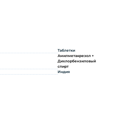
о применению
Таблетки
Амилметакрезол +
Дихлорбензиловый
спирт
Индия