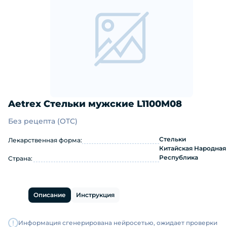
Aetrex Стельки мужские L1100M08
Без рецепта (OTC)
Aetrex Стельки мужские L1100M08: 
Стельки
Лекарственная форма:
Китайская Народная
Республика
Страна:
Описание
Инструкция
Информация сгенерирована нейросетью, ожидает проверки