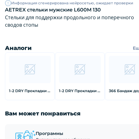
Информация сгенерирована нейросетью, ожидает проверки
AETREX стельки мужские L600M 130
Стельки для поддержки продольного и поперечного
сводов стопы
Аналоги
Е
1-2 DRY Прокладки для подмышек от пота для одежды без рукавов
1-2 DRY Прокладки для подмышек от пота черного цвета большие 12 шт
Вам может понравиться
Программы