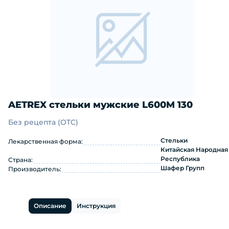
AETREX стельки мужские L600M 130
Без рецепта (OTC)
AETREX стельки мужские L600M 130:
Стельки
Лекарственная форма:
Китайская Народная
Республика
Страна:
Шафер Групп
Производитель:
Описание
Инструкция