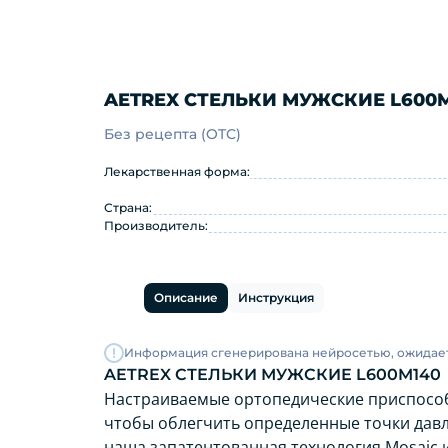
AETREX СТЕЛЬКИ МУЖСКИЕ L600
Без рецепта (OTC)
AETREX СТЕЛЬКИ МУЖСКИЕ L6
Лекарственная форма:
Страна:
Производитель:
Описание
Инструкция
Информация сгенерирована нейросетью, ожидае
AETREX СТЕЛЬКИ МУЖСКИЕ L600M140
Настраиваемые ортопедические приспособ
чтобы облегчить определенные точки давле
наша запатентованная технология Mosaic 