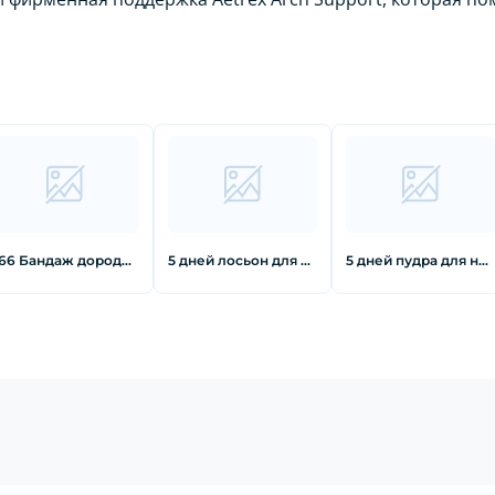
366 Бандаж дородовый с серебряной Нитью р. М
5 дней лосьон для ног от пота и запаха 50 мл
5 дней пудра для ног от пота и запаха 120 г