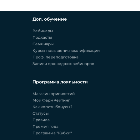
Доп. обучение
Вебинары
Подкасты
Семинары
Курсы повышения квалификации
Проф. переподготовка
Записи прошедших вебинаров
Программа лояльности
Магазин привилегий
Мой ФармРейтинг
Как копить бонусы?
Статусы
Правила
Премия года
Программа "Кубки"