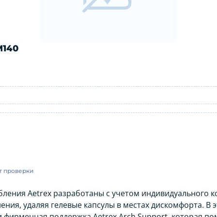
M140
00M140: инструкция по применению
т проверки
ления Aetrex разработаны с учетом индивидуального к
ния, удаляя гелевые капсулы в местах дискомфорта. В 
и фирменная поддержка Aetrex Arch Support, которая п