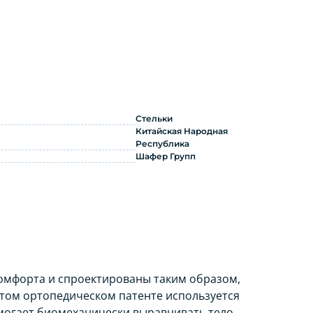
Стельки
Китайская Народная
Республика
Шафер Групп
омфорта и спроектированы таким образом,
этом ортопедическом патенте используется
омогает биомеханически выравнивать тело