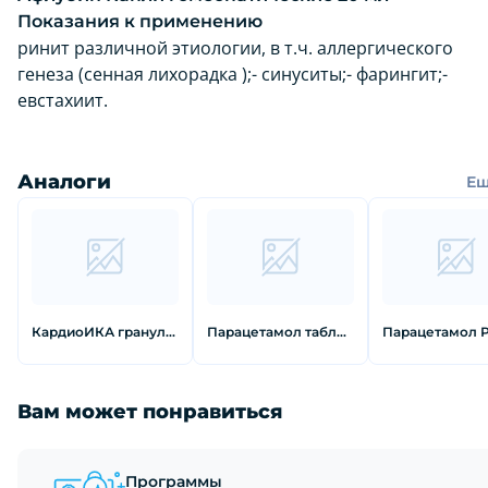
Показания к применению
ринит различной этиологии, в т.ч. аллергического
генеза (сенная лихорадка );- синуситы;- фарингит;-
евстахиит.
Аналоги
Е
КардиоИКА гранулы гомеопатические 10 г
Парацетамол таблетки 500 мг 10 шт
Вам может понравиться
Программы