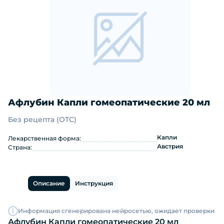
Афлубин Капли гомеопатические 20 мл
Без рецепта (OTC)
Афлубин Капли гомеопатические 20
Капли
Лекарственная форма:
Австрия
Страна:
Описание
Инструкция
Информация сгенерирована нейросетью, ожидает проверки
Афлубин Капли гомеопатические 20 мл