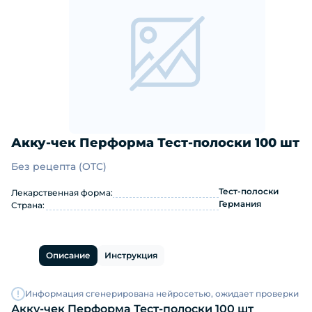
Акку-чек Перформа Тест-полоски 100 шт
Без рецепта (OTC)
Акку-чек Перформа Тест-полоски 10
Тест-полоски
Лекарственная форма:
Германия
Страна:
Описание
Инструкция
Информация сгенерирована нейросетью, ожидает проверки
Акку-чек Перформа Тест-полоски 100 шт