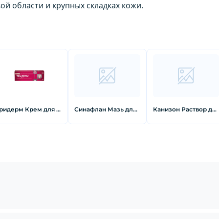
ой области и крупных складках кожи.
Тридерм Крем для наружного применения 15 г
Синафлан Мазь для наружного применения 0,025 % 15 г
Канизон Раствор для наружного применения 1 % 20 мл