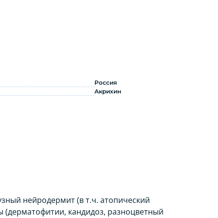
туба: инструкция по применению
Россия
Акрихин
ный нейродермит (в т.ч. атопический
зы (дерматофитии, кандидоз, разноцветный