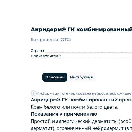
Акридерм® ГК комбинированный п
Без рецепта (OTC)
Акридерм® ГК комбинированн
Страна:
Производитель:
Описание
Инструкция
Информация сгенерирована нейросетью, ожидае
Акридерм® ГК комбинированный препар
Крем белого или почти белого цвета.
Показания к применению
Простой и аллергический дерматиты (осо
дерматит), ограниченный нейродермит (в 