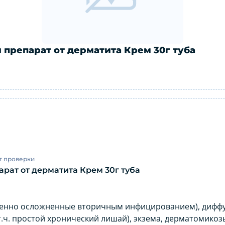
репарат от дерматита Крем 30г туба
ый препарат от дерматита Крем 30г 
т проверки
ат от дерматита Крем 30г туба
бенно осложненные вторичным инфицированием), диффуз
т.ч. простой хронический лишай), экзема, дерматомико