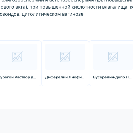
ового акта), при повышенной кислотности влагалища, к
озоидов, цитолитическом вагинозе.
Пурегон Раствор для инъекций 300 ме/0,36 мл картридж
Диферелин Лиофилизат для приготовления суспензии для внутримышечного введения пролонгированного действия 3,75 мг шприц 1 шт
Бусерелин-депо Лиофилизат для приготовления суспензии для внутримышечного введения пролонгированного действия 3,75 мг 1 шт