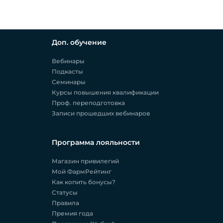
Доп. обучение
Вебинары
Подкасты
Семинары
Курсы повышения квалификации
Проф. переподготовка
Записи прошедших вебинаров
Программа лояльности
Магазин привилегий
Мой ФармРейтинг
Как копить бонусы?
Статусы
Правила
Премия года