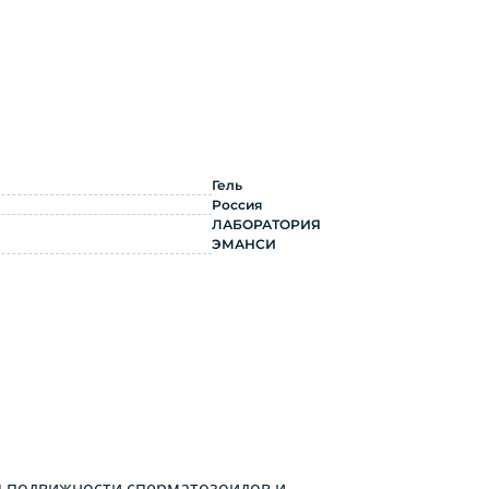
рименению
Гель
Россия
ЛАБОРАТОРИЯ
ЭМАНСИ
я подвижности сперматозоидов и