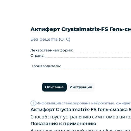
Актиферт Crystalmatrix-FS Гель-с
Без рецепта (OTC)
Актиферт Crystalmatrix-FS Г
Лекарственная форма:
Страна:
Производитель:
Описание
Инструкция
Информация сгенерирована нейросетью, ожидае
Актиферт Crystalmatrix-FS Гель-смазка 
Способствует устранению симптомов цито
Показания к применению
В составе комплексной терапии бесплоди