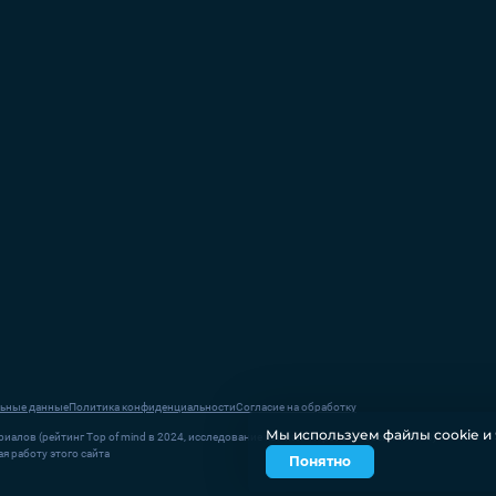
ьные данные
Политика конфиденциальности
Согласие на обработку
Мы используем файлы соokіе и 
иалов (рейтинг Top of mind в 2024, исследование компании Ipsos в России в 2023)
я работу этого сайта
Понятно