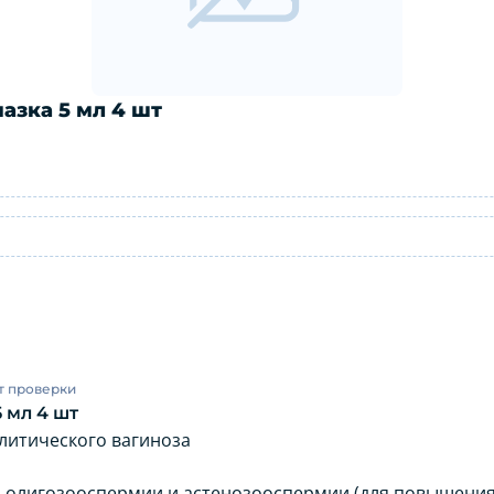
мазка 5 мл 4 шт
ель-смазка 5 мл 4 шт: инструкция по п
т проверки
5 мл 4 шт
литического вагиноза
я, олигозооспермии и астенозооспермии (для повышени