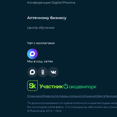
Конференция Digital Pharma
Аптечному бизнесу
Центр обучения
Чат с коллегами
Мы в соц. сетях
Ограничения
Правила программы лояльности
Лицензия
Оферта
Персонал
*
По доле использования и по оценке понятности и качества подачи матер
Мы используем cookie-файлы. С их помощью мы заботимся о вас, улучша
© Pharmznanie, 2016 — 2026