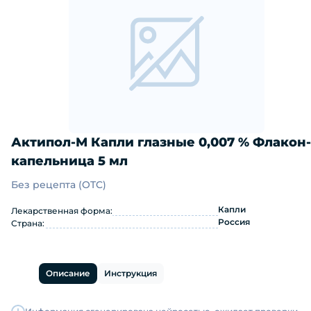
Актипол-М Капли глазные 0,007 % Флакон-
капельница 5 мл
Без рецепта (OTC)
Актипол-М Капли глазные 0,007 % Ф
Капли
Лекарственная форма:
Россия
Страна:
Описание
Инструкция