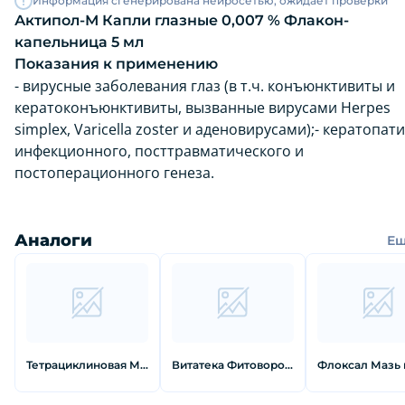
Информация сгенерирована нейросетью, ожидает проверки
Актипол-М Капли глазные 0,007 % Флакон-
капельница 5 мл
Показания к применению
- вирусные заболевания глаз (в т.ч. конъюнктивиты и
кератоконъюнктивиты, вызванные вирусами Herpes
simplex, Varicella zoster и аденовирусами);- кератопат
инфекционного, посттравматического и
постоперационного генеза.
Аналоги
Е
Тетрациклиновая Мазь глазная 1 % 3 г
Витатека Фитоворонка ушная люкс 2 шт