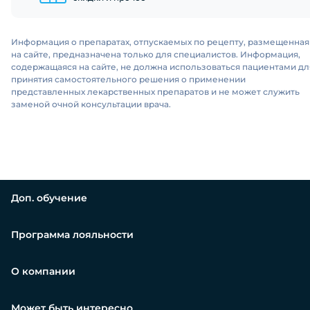
Информация о препаратах, отпускаемых по рецепту, размещенная
на сайте, предназначена только для специалистов. Информация,
содержащаяся на сайте, не должна использоваться пациентами дл
принятия самостоятельного решения о применении
представленных лекарственных препаратов и не может служить
заменой очной консультации врача.
Доп. обучение
Программа лояльности
О компании
Может быть интересно