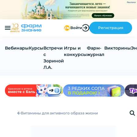
Реклама
Войти
Регистрация
Вебинары
Курсы
Встречи
Игры и
Фарм-
Викторины
Эн
с
конкурсы
журнал
Зориной
Л.А.
Витамины для активного образа жизни