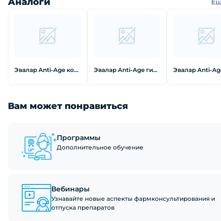
Аналоги
Е
Эвалар Anti-Age коллаген мармеладные ягоды жевательные Пастилки 30 шт
Эвалар Anti-Age гидролизированный коллаген Витаминс Таблетки 90 шт
Вам может понравиться
Программы
Дополнительное обучение
Вебинары
Узнавайте новые аспекты фармконсультирования и
отпуска препаратов