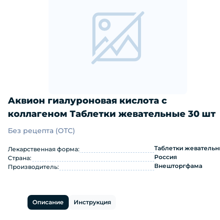
Аквион гиалуроновая кислота с
коллагеном Таблетки жевательные 30 шт
Без рецепта (OTC)
Аквион гиалуроновая кислота с кол
Таблетки жеватель
Лекарственная форма:
Россия
Страна:
Внешторгфама
Производитель:
Описание
Инструкция