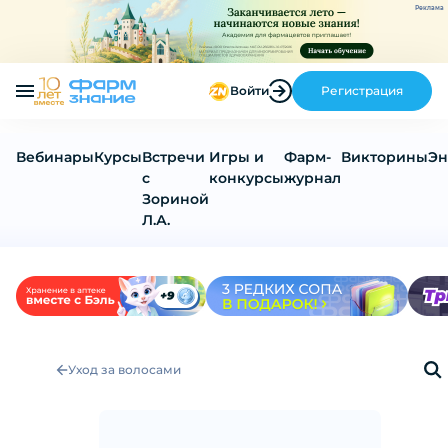
Реклама
Войти
Регистрация
Вебинары
Курсы
Встречи
Игры и
Фарм-
Викторины
Эн
с
конкурсы
журнал
Зориной
Л.А.
Уход за волосами