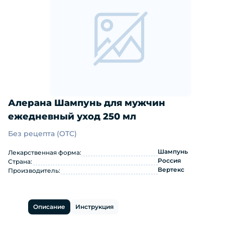
Алерана Шампунь для мужчин
ежедневный уход 250 мл
Без рецепта (OTC)
Алерана Шампунь для мужчин ежедн
Шампунь
Лекарственная форма:
Россия
Страна:
Вертекс
Производитель:
Описание
Инструкция