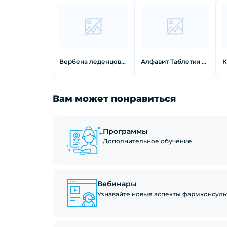
Вербена леденцовая карамель с начинкой Эвкалипт 60г
Алфавит Таблетки в сезон простуды 60 шт
Вам может понравиться
Программы
Дополнительное обучение
Вебинары
Узнавайте новые аспекты фармконсуль