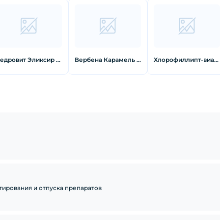
Кедровит Эликсир 250 мл
Вербена Карамель леденцовая с начинкой мультипо 60 г
Хлорофиллипт-виалайн Спрей для полости рта 45 мл
тирования и отпуска препаратов