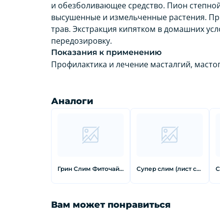
и обезболивающее средство. Пион степной
высушенные и измельченные растения. Пр
трав. Экстракция кипятком в домашних ус
передозировку.
Показания к применению
Профилактика и лечение масталгий, мастоп
Аналоги
Грин Слим Фиточай Ананас пакетики 2 г 30 шт
Супер слим (лист смородины) фиточай фильтр-пакет 2 г 30 шт
Вам может понравиться