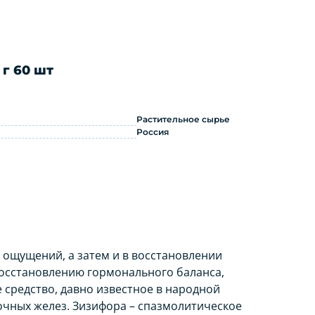
г 60 шт
 желез 2 г 60 шт: инструкция по пр
Растительное сырье
Россия
 ощущений, а затем и в восстановлении
восстановлению гормонального баланса,
средство, давно известное в народной
очных желез. Зизифора – спазмолитическое