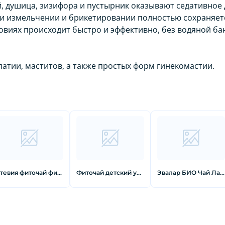
, душица, зизифора и пустырник оказывают седативное 
и измельчении и брикетировании полностью сохраняет
ловиях происходит быстро и эффективно, без водяной б
атии, маститов, а также простых форм гинекомастии.
Стевия фиточай фильтр-пакет 1 г 20 шт
Фиточай детский укропный 1,5 г Фильтр-пакет 20 шт
Эвалар БИО Чай ЛактоМама 1,5 г фильтр-пакеты 20 шт