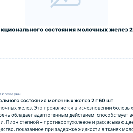
кционального состояния молочных желез 2 
 функционального состояния молочных
т проверки
льного состояния молочных желез 2 г 60 шт
лочных желез. Это проявляется в исчезновении болевых
рень обладает адаптогенным действием, способствует 
и. Пион степной – противоопухолевое и рассасывающее 
дство, показанное при задержке жидкости в тканях мол