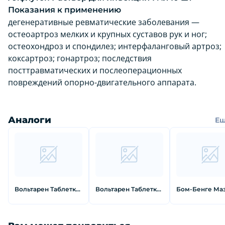
Показания к применению
дегенеративные ревматические заболевания —
остеоартроз мелких и крупных суставов рук и ног;
остеохондроз и спондилез; интерфаланговый артроз;
коксартроз; гонартроз; последствия
посттравматических и послеоперационных
повреждений опорно-двигательного аппарата.
Аналоги
Е
Вольтарен Таблетки покрытые оболочкой 25 мг 30 шт
Вольтарен Таблетки покрытые пленочной оболочкой 50 мг 20 шт