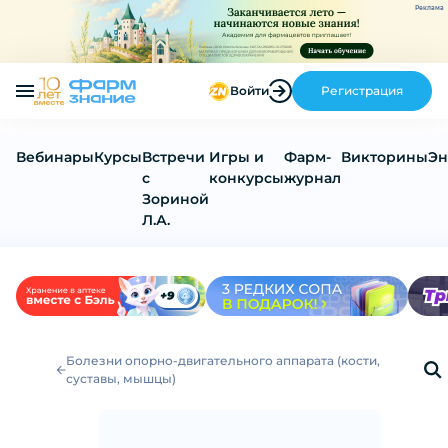
Реклама
Войти
Регистрация
Вебинары
Курсы
Встречи
Игры и
Фарм-
Викторины
Эн
с
конкурсы
журнал
Зориной
Л.А.
Болезни опорно-двигательного аппарата (кости,
суставы, мышцы)