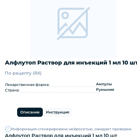
Алфлутоп Раствор для инъекций 1 мл 10 ш
По рецепту (RX)
Алфлутоп Раствор для инъекций 1 м
Ампулы
Лекарственная форма:
Румыния
Страна:
Описание
Инструкция
Информация сгенерирована нейросетью, ожидает проверки
Алфлутоп Раствор для инъекций 1 мл 10 шт