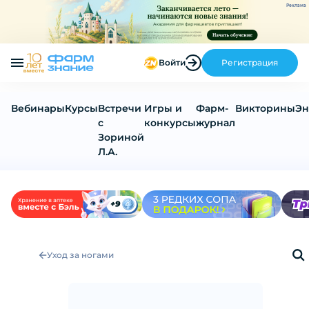
Реклама
Войти
Регистрация
Вебинары
Курсы
Встречи
Игры и
Фарм-
Викторины
Эн
с
конкурсы
журнал
Зориной
Л.А.
Уход за ногами