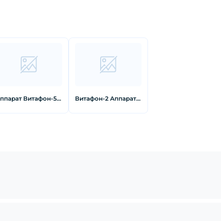
Аппарат Витафон-5 виброакустического воздействия
Витафон-2 Аппарат виброакустического и инфракрасного воздействия