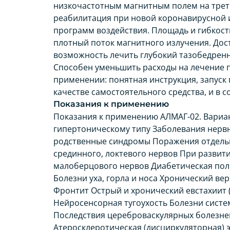
низкочастотным магнитным полем на трет
реабилитация при новой коронавирусной ин
программ воздействия. Площадь и гибкост
плотный поток магнитного излучения. Дос
возможность лечить глубокий тазобедренны
Способен уменьшить расходы на лечение п
применении: понятная инструкция, запуск
качестве самостоятельного средства, и в 
Показания к применению
Показания к применению АЛМАГ-02. Вариан
гипертоническому типу Заболевания нер
родственные синдромы Поражения отдельн
срединного, локтевого нервов При развит
малоберцового нервов Диабетическая пол
Болезни уха, горла и носа Хронический ве
Фронтит Острый и хронический евстахиит (
Нейросенсорная тугоухость Болезни систе
Последствия цереброваскулярных болезне
Атеросклеротическая (дисциркуляторная) 