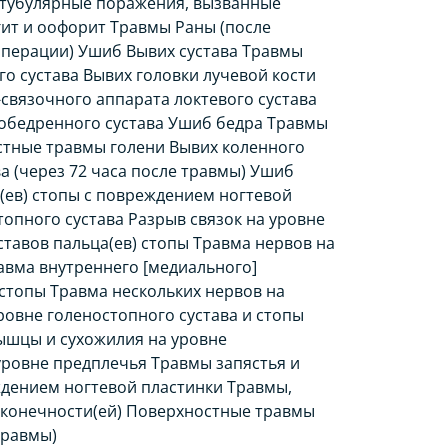
 тубулярные поражения, вызванные
ит и оофорит Травмы Раны (после
 операции) Ушиб Вывих сустава Травмы
о сустава Вывих головки лучевой кости
связочного аппарата локтевого сустава
зобедренного сустава Ушиб бедра Травмы
стные травмы голени Вывих коленного
а (через 72 часа после травмы) Ушиб
(ев) стопы с повреждением ногтевой
опного сустава Разрыв связок на уровне
тавов пальца(ев) стопы Травма нервов на
авма внутреннего [медиального]
стопы Травма нескольких нервов на
ровне голеностопного сустава и стопы
мышцы и сухожилия на уровне
уровне предплечья Травмы запястья и
ждением ногтевой пластинки Травмы,
 конечности(ей) Поверхностные травмы
травмы)