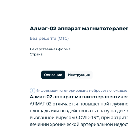
Алмаг-02 аппарат магнитотерапе
Без рецепта (OTC)
Алмаг-02 аппарат магнитоте
Лекарственная форма:
Страна:
Описание
Инструкция
Информация сгенерирована нейросетью, ожидае
Алмаг-02 аппарат магнитотерапевтичес
АЛМАГ-02 отличается повышенной глубино
площадь или воздействовать сразу на две 
вызванной вирусом COVID-19*, при артрита
лечении хронической артериальной недос