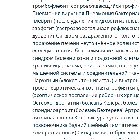
тромбофлебит, сопровождающийся трофиче
Пневмония вирусная Пневмония бактериал
плеврит (после удаления жидкости из плев
эзофагит (гастроэзофагальнаая рефлюксная
дуоденит Синдром раздражѐнного толстого
поражение печени неуточнѐнное Холецист
(холецистопатия без наличия желчных ка
синдром Болезни кожи и подкожной клетч
крапивница, экзема, нейродермит, почесу
мышечной системы и соединительной ткани
Наружный («локоть теннисиста») и внутре
трофоневротическая костная атрофия (си
(асептическое воспаление реберных хрящей
Остеохондропатии (болезнь Келера, болез
спондилоартрит (болезнь Бехтерева) Арт
пяточная шпора Контрактура сустава (кон
позвоночника Задний шейный симпатичес
компрессионный) Синдром вертеброгенной