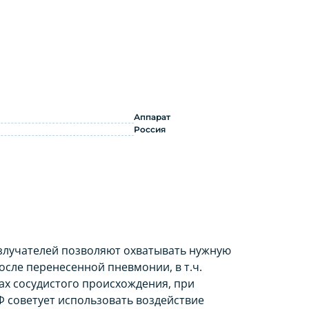
 по применению
Аппарат
Россия
злучателей позволяют охватывать нужную
осле перенесенной пневмонии, в т.ч.
ках сосудистого происхождения, при
 советует использовать воздействие