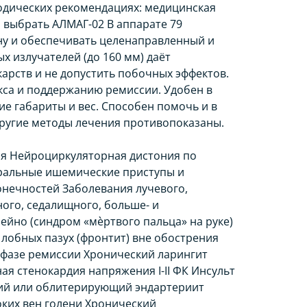
одических рекомендациях: медицинская
ы выбрать АЛМАГ-02 В аппарате 79
ну и обеспечивать целенаправленный и
 излучателей (до 160 мм) даёт
арств и не допустить побочных эффектов.
кса и поддержанию ремиссии. Удобен в
е габариты и вес. Способен помочь и в
 другие методы лечения противопоказаны.
ия Нейроциркуляторная дистония по
ральные ишемические приступы и
нечностей Заболевания лучевого,
ого, седалищного, больше- и
йно (синдром «мѐртвого пальца» на руке)
 лобных пазух (фронтит) вне обострения
в фазе ремиссии Хронический ларингит
я стенокардия напряжения I-II ФК Инсульт
щий или облитерирующий эндартериит
ких вен голени Хронический