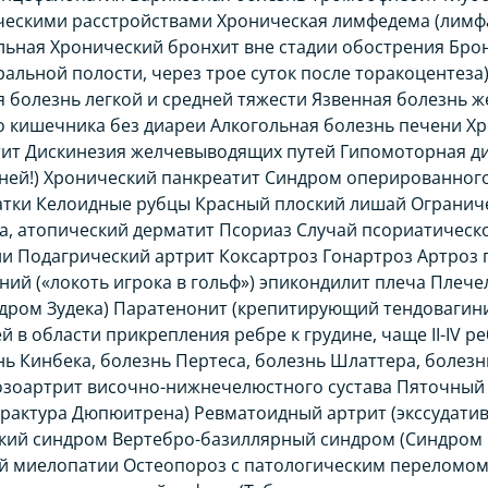
скими расстройствами Хроническая лимфедема (лимфа
ьная Хронический бронхит вне стадии обострения Брон
ральной полости, через трое суток после торакоцентез
 болезнь легкой и средней тяжести Язвенная болезнь же
 кишечника без диареи Алкогольная болезнь печени Хр
ит Дискинезия желчевыводящих путей Гипомоторная д
мней!) Хронический панкреатит Синдром оперированног
атки Келоидные рубцы Красный плоский лишай Огранич
ха, атопический дерматит Псориаз Случай псориатическ
 Подагрический артрит Коксартроз Гонартроз Артроз п
нний («локоть игрока в гольф») эпикондилит плеча Пле
ндром Зудека) Паратенонит (крепитирующий тендовагин
 в области прикрепления ребре к грудине, чаще II-IV 
нь Кинбека, болезнь Пертеса, болезнь Шлаттера, болез
розоартрит височно-нижнечелюстного сустава Пяточный
трактура Дюпюитрена) Ревматоидный артрит (экссудатив
кий синдром Вертебро-базиллярный синдром (Синдром 
 миелопатии Остеопороз с патологическим переломом 