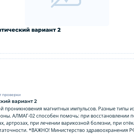
втический вариант 2
рапевтический вариант 2: инструкция
т проверки
кий вариант 2
й проникновения магнитных импульсов. Разные типы и
зоны. АЛМАГ-02 способен помочь: при восстановлении п
х, артрозах, при лечении варикозной болезни, при отё
таточности. *ВАЖНО! Министерство здравоохранения РФ