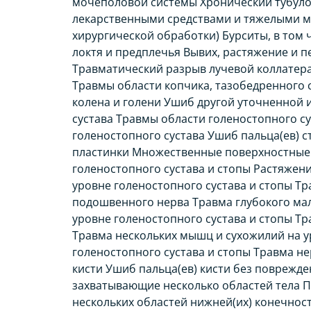
мочеполовой системы Хронический тубуло
лекарственными средствами и тяжелыми м
хирургической обработки) Бурситы, в том 
локтя и предплечья Вывих, растяжение и п
Травматический разрыв лучевой коллатера
Травмы области копчика, тазобедренного 
колена и голени Ушиб другой уточненной
сустава Травмы области голеностопного су
голеностопного сустава Ушиб пальца(ев) 
пластинки Множественные поверхностные т
голеностопного сустава и стопы Растяжен
уровне голеностопного сустава и стопы Т
подошвенного нерва Травма глубокого мал
уровне голеностопного сустава и стопы Тр
Травма нескольких мышц и сухожилий на у
голеностопного сустава и стопы Травма не
кисти Ушиб пальца(ев) кисти без поврежд
захватывающие несколько областей тела П
нескольких областей нижней(их) конечност