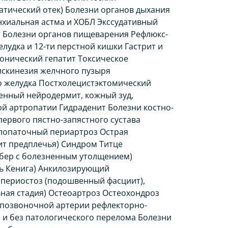
тический отек) Болезни органов дыхания
хиальная астма и ХОБЛ Экссудативный
а) Болезни органов пищеварения Рефлюкс-
лудка и 12-ти перстной кишки Гастрит и
онический гепатит Токсическое
искинезия желчного пузыря
о желудка Постхолецистэктомический
енный нейродермит, кожный зуд,
ой артропатии Гидраденит Болезни костно-
ервого пястно-запястного сустава
челопаточный периартроз Острая
ит предплечья) Синдром Титце
ребер с болезненным утолщением)
нь Кенига) Анкилозирующий
 периостоз (подошвенный фасциит),
ная стадия) Остеоартроз Остеохондроз
позвоночной артерии рефлекторно-
и без патологического перелома Болезни