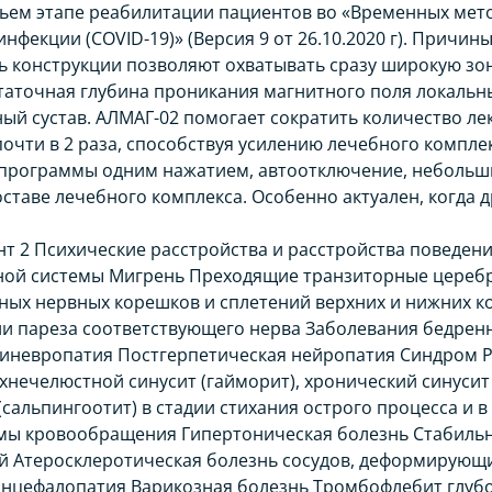
ьем этапе реабилитации пациентов во «Временных мет
фекции (COVID-19)» (Версия 9 от 26.10.2020 г). Причин
ь конструкции позволяют охватывать сразу широкую зо
таточная глубина проникания магнитного поля локальных
й сустав. АЛМАГ-02 помогает сократить количество лек
очти в 2 раза, способствуя усилению лечебного компле
 программы одним нажатием, автоотключение, небольши
составе лечебного комплекса. Особенно актуален, когда
т 2 Психические расстройства и расстройства поведен
вной системы Мигрень Преходящие транзиторные цереб
ых нервных корешков и сплетений верхних и нижних ко
ии пареза соответствующего нерва Заболевания бедренн
иневропатия Постгерпетическая нейропатия Синдром Ре
рхнечелюстной синусит (гайморит), хронический синусит
сальпингоотит) в стадии стихания острого процесса и 
мы кровообращения Гипертоническая болезнь Стабильна
й Атеросклеротическая болезнь сосудов, деформирую
энцефалопатия Варикозная болезнь Тромбофлебит глубо