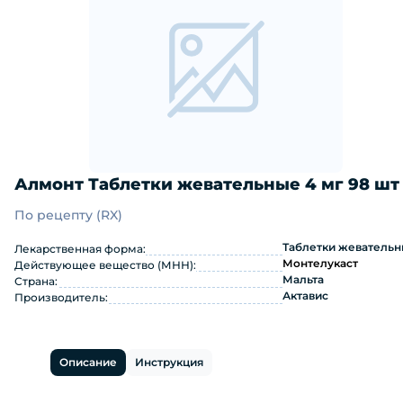
Алмонт Таблетки жевательные 4 мг 98 шт
По рецепту (RX)
Алмонт Таблетки жевательные 4 мг 
Таблетки жеватель
Лекарственная форма:
Монтелукаст
Действующее вещество (МНН):
Мальта
Страна:
Актавис
Производитель:
Описание
Инструкция