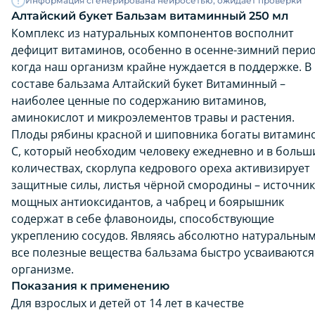
Информация сгенерирована нейросетью, ожидает проверки
Алтайский букет Бальзам витаминный 250 мл
Комплекс из натуральных компонентов восполнит
дефицит витаминов, особенно в осенне-зимний перио
когда наш организм крайне нуждается в поддержке. В
составе бальзама Алтайский букет Витаминный –
наиболее ценные по содержанию витаминов,
аминокислот и микроэлементов травы и растения.
Плоды рябины красной и шиповника богаты витамин
С, который необходим человеку ежедневно и в больш
количествах, скорлупа кедрового ореха активизирует
защитные силы, листья чёрной смородины – источник
мощных антиоксидантов, а чабрец и боярышник
содержат в себе флавоноиды, способствующие
укреплению сосудов. Являясь абсолютно натуральным
все полезные вещества бальзама быстро усваиваются
организме.
Показания к применению
Для взрослых и детей от 14 лет в качестве