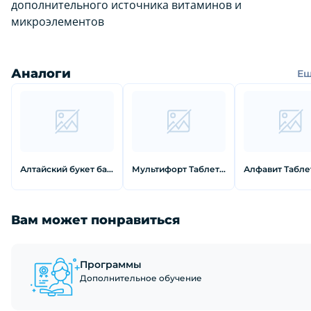
дополнительного источника витаминов и
микроэлементов
Аналоги
Е
Алтайский букет бальзам успокаивающий 250 мл
Мультифорт Таблетки шипучие 14 шт
Вам может понравиться
Программы
Дополнительное обучение