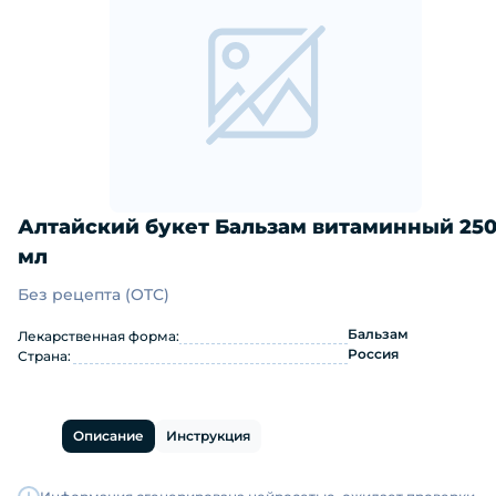
Алтайский букет Бальзам витаминный 25
мл
Без рецепта (OTC)
Алтайский букет Бальзам витаминны
Бальзам
Лекарственная форма:
Россия
Страна:
Описание
Инструкция