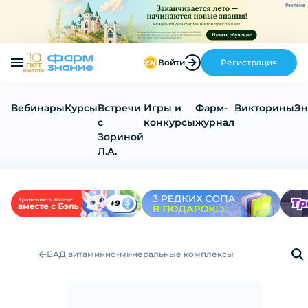
Реклама
Войти
Регистрация
Вебинары
Курсы
Встречи
Игры и
Фарм-
Викторины
Эн
с
конкурсы
журнал
Зориной
Л.А.
БАД витаминно-минеральные комплексы