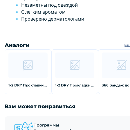
Незаметны под одеждой
С легким ароматом
Проверено дерматологами
Аналоги
Е
1-2 DRY Прокладки для подмышек от пота для одежды без рукавов
1-2 DRY Прокладки для подмышек от пота черного цвета большие 12 шт
Вам может понравиться
Программы