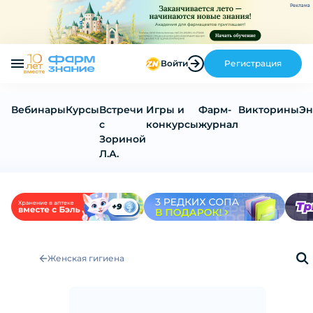
Реклама
Войти
Регистрация
Вебинары
Курсы
Встречи
Игры и
Фарм-
Викторины
Эн
с
конкурсы
журнал
Зориной
Л.А.
Женская гигиена