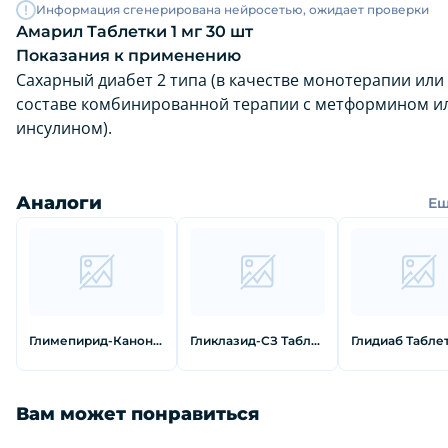
Информация сгенерирована нейросетью, ожидает проверки
Амарил Таблетки 1 мг 30 шт
Показания к применению
Сахарный диабет 2 типа (в качестве монотерапии или
составе комбинированной терапии с метформином и
инсулином).
Аналоги
Е
Глимепирид-Канон Таблетки 3 мг 30 шт
Гликлазид-СЗ Таблетки с пролонгированным высвобождением 60 мг 30 шт
Вам может понравиться