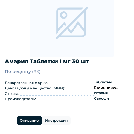
Амарил Таблетки 1 мг 30 шт
По рецепту (RX)
Амарил Таблетки 1 мг 30 шт: инстру
Таблетки
Лекарственная форма:
Глимепирид
Действующее вещество (МНН):
Италия
Страна:
Санофи
Производитель:
Описание
Инструкция