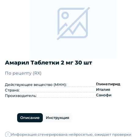
Амарил Таблетки 2 мг 30 шт
По рецепту (RX)
Амарил Таблетки 2 мг 30 шт: инстр
Глимепирид
Действующее вещество (МНН):
Италия
Страна:
Санофи
Производитель:
Описание
Инструкция
Информация сгенерирована нейросетью, ожидает проверки