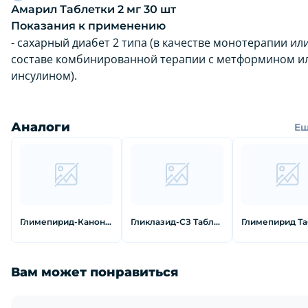
Амарил Таблетки 2 мг 30 шт
Показания к применению
- сахарный диабет 2 типа (в качестве монотерапии или
составе комбинированной терапии с метформином и
инсулином).
Аналоги
Е
Глимепирид-Канон Таблетки 3 мг 30 шт
Гликлазид-СЗ Таблетки с пролонгированным высвобождением 60 мг 30 шт
Вам может понравиться