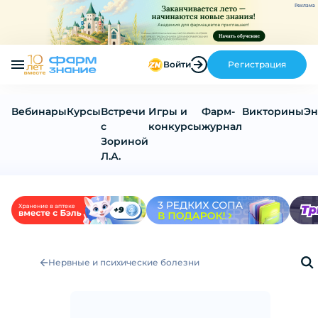
Реклама
Войти
Регистрация
Вебинары
Курсы
Встречи
Игры и
Фарм-
Викторины
Эн
с
конкурсы
журнал
Зориной
Л.А.
Нервные и психические болезни