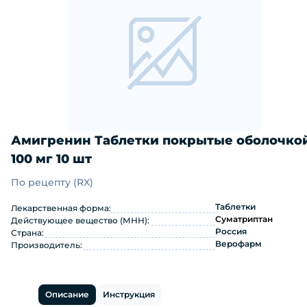
Амигренин Таблетки покрытые оболочко
100 мг 10 шт
По рецепту (RX)
Амигренин Таблетки покрытые оболо
Таблетки
Лекарственная форма:
Суматриптан
Действующее вещество (МНН):
Россия
Страна:
Верофарм
Производитель:
Описание
Инструкция