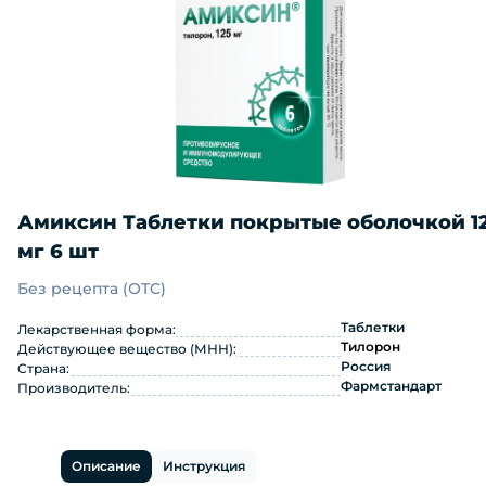
Амиксин Таблетки покрытые оболочкой 1
мг 6 шт
Без рецепта (OTC)
Амиксин Таблетки покрытые оболочк
Таблетки
Лекарственная форма:
Тилорон
Действующее вещество (МНН):
Россия
Страна:
Фармстандарт
Производитель:
Описание
Инструкция