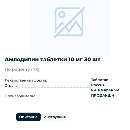
Амлодипин таблетки 10 мг 30 шт
По рецепту (RX)
Амлодипин таблетки 10 мг 30 шт: и
Таблетки
Лекарственная форма:
Россия
Страна:
КАНОНФАРМА
ПРОДАКШН
Производитель:
Описание
Инструкция