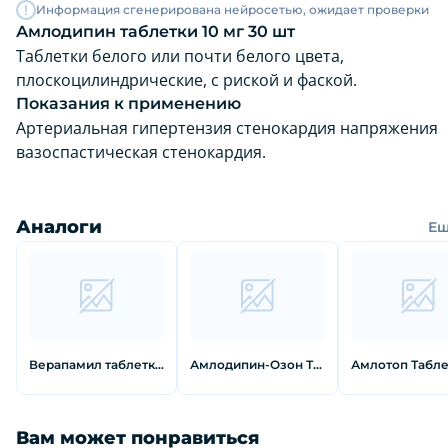
Информация сгенерирована нейросетью, ожидает проверки
Амлодипин таблетки 10 мг 30 шт
Таблетки белого или почти белого цвета,
плоскоцилиндрические, с риской и фаской.
Показания к применению
Артериальная гипертензия стенокардия напряжения
вазоспастическая стенокардия.
Аналоги
Е
Верапамил таблетки покрытые оболочкой 40 мг 30 шт
Амлодипин-Озон Таблетки 10 мг 30 шт
Вам может понравиться