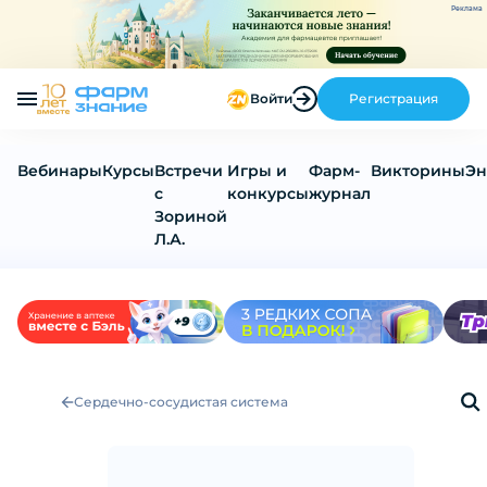
Реклама
Войти
Регистрация
Вебинары
Курсы
Встречи
Игры и
Фарм-
Викторины
Эн
с
конкурсы
журнал
Зориной
Л.А.
Сердечно-сосудистая система