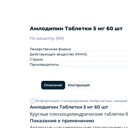
Амлодипин Таблетки 5 мг 60 шт
По рецепту (RX)
Амлодипин Таблетки 5 мг 60
Лекарственная форма:
Действующее вещество (МНН):
Страна:
Производитель:
Описание
Инструкция
Информация сгенерирована нейросетью, ожидае
Амлодипин Таблетки 5 мг 60 шт
Круглые плоскоцилиндрические таблетки бе
Показания к применению
Артериальная гипертензия стенокардия на