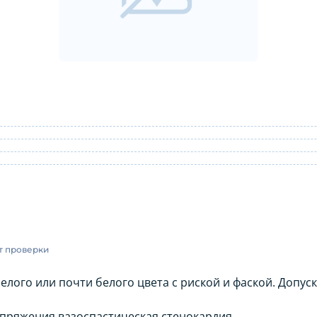
 шт: инструкция по применению
т проверки
лого или почти белого цвета с риской и фаской. Допус
пряжения вазоспастическая стенокардия.